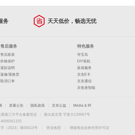
服务
天天低价，畅选无忧
售后服务
特色服务
售后政策
夺宝岛
价格保护
DIY装机
退款说明
延保服务
返修/退换货
京东E卡
取消订单
京东通信
京鱼座智能
测
|
质量公告
|
隐私政策
|
京东公益
|
Media & IR
交易第三方平台备案凭证
|
新出发京零 字第大120007号
06561155
2023）第00013号
|
营业执照
|
增值电信业务经营许可证