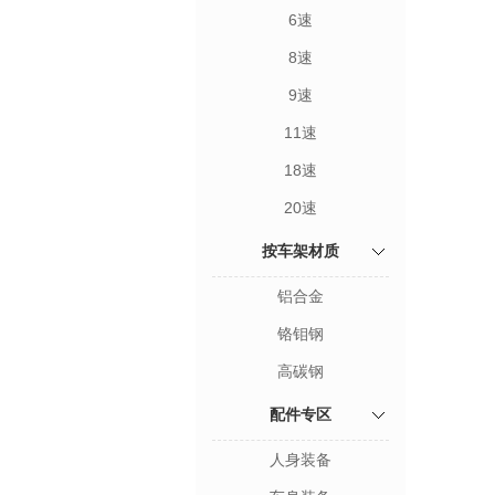
6速
8速
9速
11速
18速
20速
按车架材质
铝合金
铬钼钢
高碳钢
配件专区
人身装备