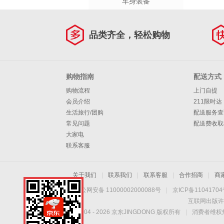
车身装备
品类齐全，轻松购物
购物指南
配送方式
购物流程
上门自提
会员介绍
211限时达
生活旅行/团购
配送服务查
常见问题
配送费收取
大家电
联系客服
关于我们
|
联系我们
|
联系客服
|
合作招商
|
商
京公网安备 11000002000088号
|
京ICP备1104170
互联网出版许
Copyright © 2004 -
2026
京东JINGDONG 版权所有
|
消费者维权热