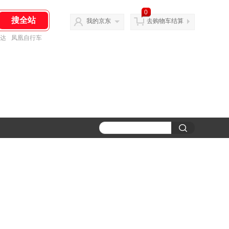
0
我的京东
去购物车结算
达
凤凰自行车